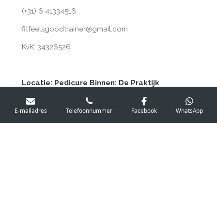
(+31) 6 41334516
fitfeelsgoodtrainer@gmail.com
KvK: 34326526
Locatie: Pedicure Binnen: De Praktijk
Heemstede | Jan van Goyenstraat 25-27, 2102
CA Heemstede
E-mailadres
Telefoonnummer
Facebook
WhatsApp
Locatie: Massage Binnen Spaarne Fysio
Heemstede | Lentelaan 2 in Heemstede |
maandag en woensdag avond
© 2020 - 2025 amserenitas.com
Powered by
JouwWeb